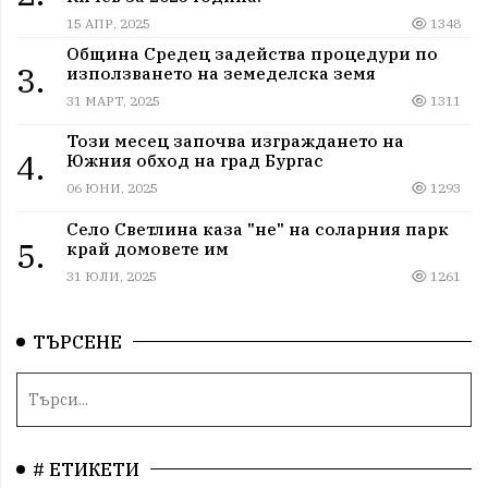
15 АПР, 2025
1348
Община Средец задейства процедури по
3.
използването на земеделска земя
31 МАРТ, 2025
1311
Този месец започва изграждането на
4.
Южния обход на град Бургас
06 ЮНИ, 2025
1293
Село Светлина каза "не" на соларния парк
5.
край домовете им
31 ЮЛИ, 2025
1261
ТЪРСЕНЕ
# ЕТИКЕТИ