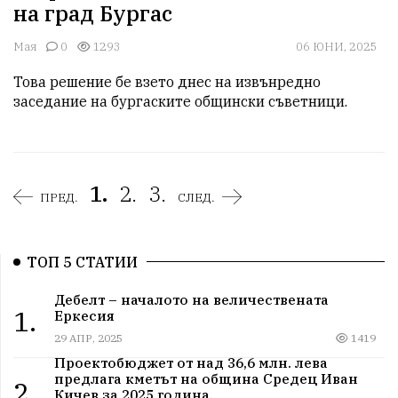
на град Бургас
Мая
0
1293
06 ЮНИ, 2025
Това решение бе взето днес на извънредно 
заседание на бургаските общински съветници.
1.
2.
3.
ПРЕД.
СЛЕД.
ТОП 5 СТАТИИ
Дебелт – началото на величествената
1.
Еркесия
29 АПР, 2025
1419
Проектобюджет от над 36,6 млн. лева
предлага кметът на община Средец Иван
2.
Кичев за 2025 година.