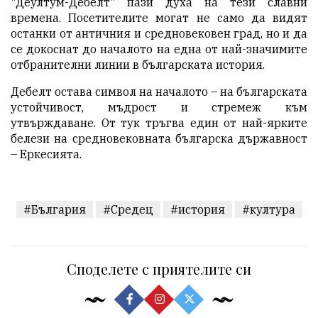
"Деултум-Дебелт" пази духа на тези славни
времена. Посетителите могат не само да видят
останки от античния и средновековен град, но и да
се докоснат до началото на една от най-значимите
отбранителни линии в българската история.
Дебелт остава символ на началото – на българската
устойчивост, мъдрост и стремеж към
утвърждаване. От тук тръгва един от най-ярките
белези на средновековната българска държавност
– Еркесията.
#България
#Средец
#история
#култура
Споделете с приятелите си