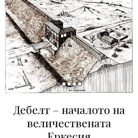
Дебелт – началото на
величествената
Еркесия