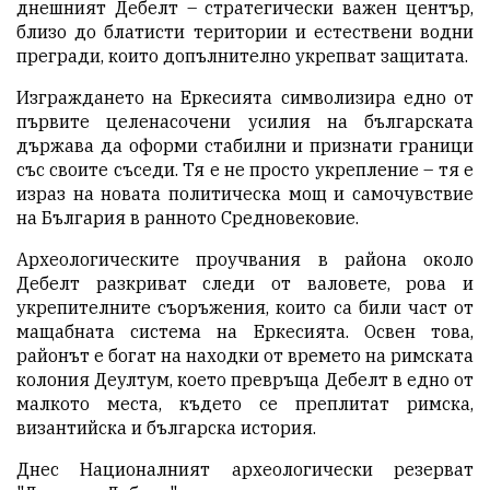
днешният Дебелт – стратегически важен център,
близо до блатисти територии и естествени водни
прегради, които допълнително укрепват защитата.
Изграждането на Еркесията символизира едно от
първите целенасочени усилия на българската
държава да оформи стабилни и признати граници
със своите съседи. Тя е не просто укрепление – тя е
израз на новата политическа мощ и самочувствие
на България в ранното Средновековие.
Археологическите проучвания в района около
Дебелт разкриват следи от валовете, рова и
укрепителните съоръжения, които са били част от
мащабната система на Еркесията. Освен това,
районът е богат на находки от времето на римската
колония Деултум, което превръща Дебелт в едно от
малкото места, където се преплитат римска,
византийска и българска история.
Днес Националният археологически резерват