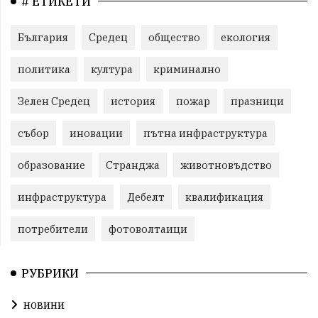
# ЕТИКЕТИ
България
Средец
общество
екология
политика
култура
криминално
Зелен Средец
история
пожар
празници
събор
иновации
пътна инфраструктура
образование
Странджа
животновъдство
инфраструктура
Дебелт
квалификация
потребители
фотоволтаици
РУБРИКИ
новини