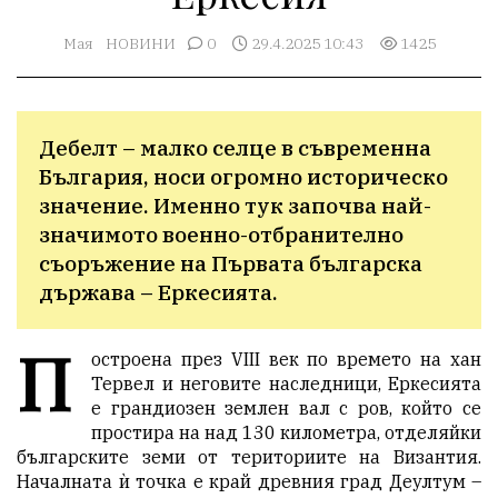
Мая
НОВИНИ
0
29.4.2025 10:43
1425
Дебелт – малко селце в съвременна 
България, носи огромно историческо 
значение. Именно тук започва най-
значимото военно-отбранително 
съоръжение на Първата българска 
държава – Еркесията.
П
остроена през VIII век по времето на хан
Тервел и неговите наследници, Еркесията
е грандиозен землен вал с ров, който се
простира на над 130 километра, отделяйки
българските земи от териториите на Византия.
Началната ѝ точка е край древния град Деултум –