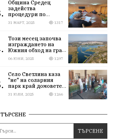
Община Средец
задейства
.
процедури по
използването на
31 МАРТ, 2025
1317
земеделска земя
Този месец започва
изграждането на
.
Южния обход на град
Бургас
06 ЮНИ, 2025
1297
Село Светлина каза
"не" на соларния
.
парк край домовете
им
31 ЮЛИ, 2025
1266
ТЪРСЕНЕ