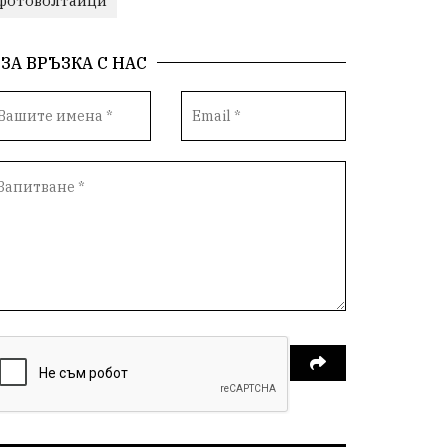
фотоволтаици
ЗА ВРЪЗКА С НАС