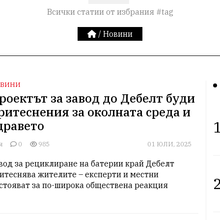
Всички статии от избрания #tag
/
Новини
ВИНИ
роектът за завод до Дебелт буди
ритеснения за околната среда и
1
дравето
я
0
985
01 ЮЛИ, 2025
вод за рециклиране на батерии край Дебелт 
итеснява жителите – експерти и местни 
2
стояват за по-широка обществена реакция