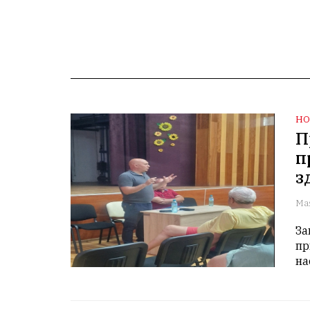
НО
П
п
з
Ма
За
пр
на