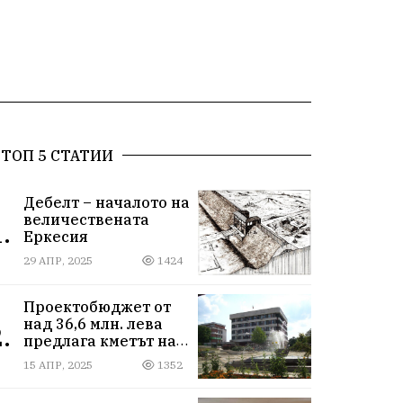
ТОП 5 СТАТИИ
Дебелт – началото на
величествената
.
Еркесия
29 АПР, 2025
1424
Проектобюджет от
над 36,6 млн. лева
.
предлага кметът на
община Средец Иван
15 АПР, 2025
1352
Кичев за 2025
година.