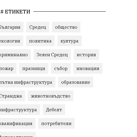
# ЕТИКЕТИ
България
Средец
общество
екология
политика
култура
криминално
Зелен Средец
история
пожар
празници
събор
иновации
пътна инфраструктура
образование
Странджа
животновъдство
инфраструктура
Дебелт
квалификация
потребители