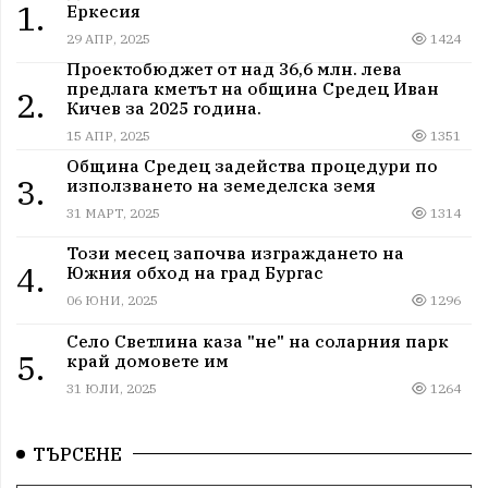
1.
Еркесия
29 АПР, 2025
1424
Проектобюджет от над 36,6 млн. лева
предлага кметът на община Средец Иван
2.
Кичев за 2025 година.
15 АПР, 2025
1351
Община Средец задейства процедури по
3.
използването на земеделска земя
31 МАРТ, 2025
1314
Този месец започва изграждането на
4.
Южния обход на град Бургас
06 ЮНИ, 2025
1296
Село Светлина каза "не" на соларния парк
5.
край домовете им
31 ЮЛИ, 2025
1264
ТЪРСЕНЕ