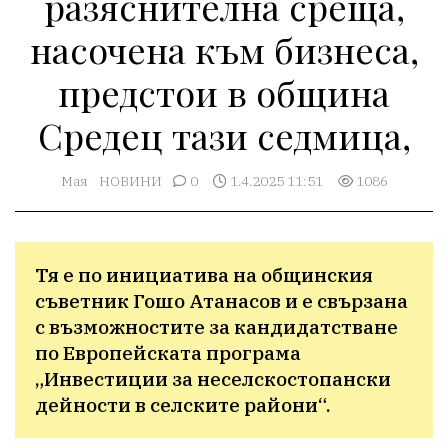
разяснителна среща,
насочена към бизнеса,
предстои в община
Средец тази седмица,
Мая
НОВИНИ
0
1.4.2025 11:51
1086
Тя е по инициатива на общинския 
съветник Гошо Атанасов и е свързана 
с възможностите за кандидатстване 
по Европейската програма 
„Инвестиции за неселскостопански 
дейности в селските райони“.