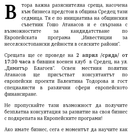
В
тора важна разяснителна среща, насочена
към бизнеса предстои в община Средец тази
седмица. Тя е по инициатива на общинския
съветник Гошо Атанасов и е свързана с
възможностите за кандидатстване по
Европейската програма „Инвестиции за
неселскостопански дейности в селските райони“.
Срещата ще се проведе на
2 април /сряда/ от
17:30 часа
в бившия военен клуб в Средец, на ул.
„Димитър Благоев“. Освен местния политик
Атанасов ще присъстват консултантът по
европейски проекти Валентина Тодорова и гост
специалисти в различни сфери европейското
финансиране.
Не пропускайте тази възможност да получите
безплатна консултация за развитие на своя бизнес
с подкрепата на Европейските програми!
Ако имате бизнес, сега е моментът да научите как