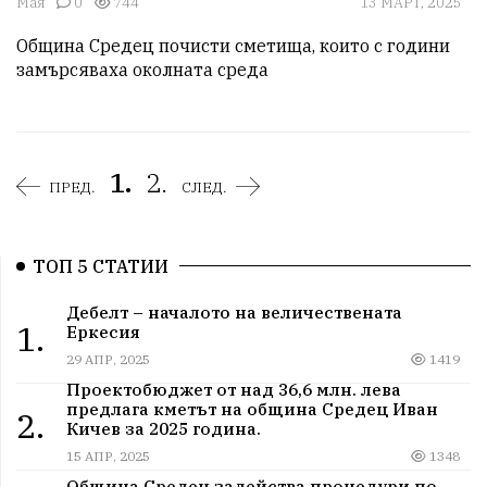
Мая
0
744
13 МАРТ, 2025
Община Средец почисти сметища, които с години 
замърсяваха околната среда
1.
2.
ПРЕД.
СЛЕД.
ТОП 5 СТАТИИ
Дебелт – началото на величествената
1.
Еркесия
29 АПР, 2025
1419
Проектобюджет от над 36,6 млн. лева
предлага кметът на община Средец Иван
2.
Кичев за 2025 година.
15 АПР, 2025
1348
Община Средец задейства процедури по