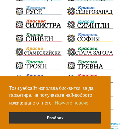
Този уебсайт използва бисквитки, за да
гарантира, че получавате най-доброто
изживяване от него.
Научете повече
Разбрах
© Всички права са запазени, 2026.