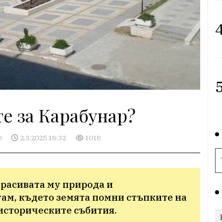
4
5
те за Карабунар?
0
2.3.2025 18:32
1018
красивата му природа и 
ам, където земята помни стъпките на 