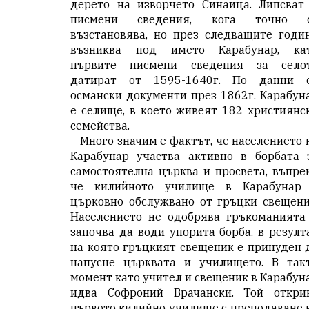
дерето на изворчето Синаица. Липсват
писмени сведения, кога точно 
възстановява, но през следващите годи
възниква под името Карабунар, ка
първите писмени сведения за село
датират от 1595-1640г. По данни 
османски документи през 1862г. Карабун
е селище, в което живеят 182 християнс
семейства.
Много значим е фактът, че населението 
Карабунар участва активно в борбата 
самостоятелна църква и просвета, въпре
че килийното училище в Карабунар
църковно обслужвано от гръцки свещени
Населението не одобрява гръкоманията
започва да води упорита борба, в резулт
на която гръцкият свещеник е принуден 
напусне църквата и училището. В так
момент като учител и свещеник в Карабун
идва Софроний Врачански. Той откри
първото килийно училище с преподаване 