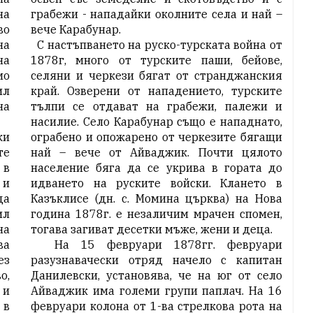
на
грабежи - нападайки околните села и най –
во
вече Карабунар.
на
С настъпването на руско-турската война от
на
1878г, много от турските паши, бейове,
мо
селяни и черкези бягат от странджанския
ил
край. Озверени от нападението, турските
на
тълпи се отдават на грабежи, палежи и
насилие. Село Карабунар също е нападнато,
ки
ограбено и опожарено от черкезите бягащи
те
най – вече от Айваджик. Почти цялото
 в
население бяга да се укрива в гората до
 и
идването на руските войски. Клането в
ца
Казъклисе (дн. с. Момина църква) на Нова
ил
година 1878г. е незаличим мрачен спомен,
на
тогава загиват десетки мъже, жени и деца.
ва
На 15 февруари 1878гг. февруари
ез
разузнавачески отряд начело с капитан
о,
Данилевски, установява, че на юг от село
 и
Айваджик има големи групи паплач. На 16
 в
февруари колона от 1-ва стрелкова рота на