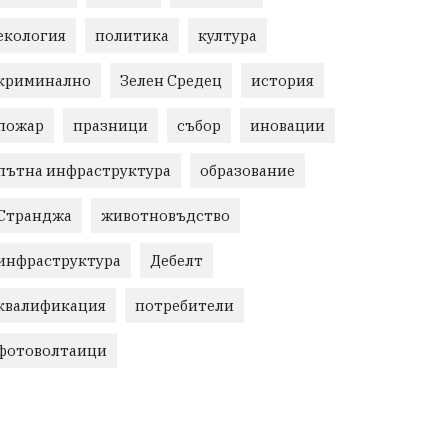
екология
политика
култура
криминално
Зелен Средец
история
пожар
празници
събор
иновации
пътна инфраструктура
образование
Странджа
животновъдство
инфраструктура
Дебелт
квалификация
потребители
фотоволтаици