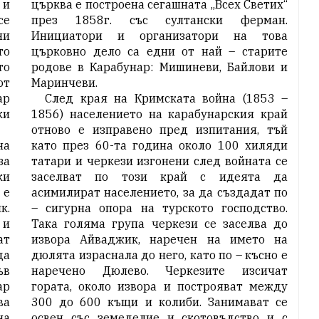
 и
църква е построена сегашната „Всех Светих“
се
през 1858г. със султански ферман.
ни
Инициатори и организатори на това
то
църковно дело са едни от най – старите
то
родове в Карабунар: Мишиневи, Байлови и
от
Маринчеви.
ар
След края на Кримската война (1853 –
ки
1856) населението на карабунарския край
отново е изправено пред изпитания, тъй
на
като през 60-та година около 100 хиляди
за
татари и черкези изгонени след войната се
ки
заселват по този край с идеята да
 е
асимилират населението, за да създадат по
к.
– сигурна опора на турското господство.
 и
Така голяма група черкези се заселва до
ат
извора Айваджик, наречен на името на
да
дюлята израснала до него, като по – късно е
ъв
наречено Дюлево. Черкезите изсичат
ар
гората, около извора и построяват между
ва
300 до 600 къщи и колиби. Занимават се
на
освен със земеделие и скотовъдство и с