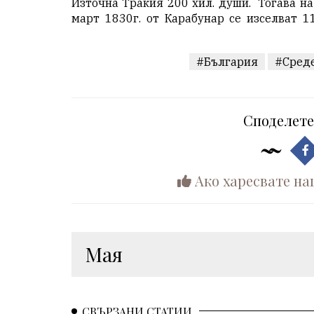
Източна Тракия 200 хил. души. Тогава на
март 1830г. от Карабунар се изселват 1
#България
#Сред
Споделете
Ако харесвате на
Мая
СВЪРЗАНИ СТАТИИ