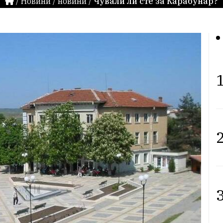
/
Новини
/
новини
/
Чували ли сте за Карабунар?
1
2
3