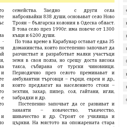
то
семейства. Заедно с други села
те
наброявайки 838 души, основават село Ново
ъс
Троян – българска колония в Одеска област.
В това село през 1990г. има повече от 1300
ма
къщи и 6200 души.
 -
По това време в Карабунар остават едва 35
ен
домакинства, които постепенно започват да
ай
разчистват и разработват малки участъци
и,
земя в своя полза, но срещу доста висока
на
такса, събирана от турски чиновници.
 и
Периодично през селото преминават и
те
амбулантни търговци – гърци, евреи и др.,
 и
които предлагат на населението стоки –
то
зехтин, захар, пипер, сол, гайтани, игли,
 е
забрадки и др.
то
Постепенно започват да се развиват и
занаяти – ковачество, тъкачество,
 и
шивачество и др. Строят се училища и
по
църкви. На мястото на опожарената стара