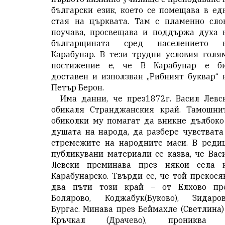
български език, което се помещава в ед
стая на църквата. Там с пламенно сло
поучава, просвещава и поддържа духа 
българщината сред населението 
Карабунар. В тези трудни условия голя
постижение е, че В Карабунар е б
доставен и използван „Рибният буквар“ 
Петър Берон.
Има данни, че през1872г. Васил Левс
обикаля Странджанския край. Тамошни
обиколки му помагат да вникне дълбоко
душата на народа, да разбере чувствата
стремежите на народните маси. В реди
публикувани материали се казва, че Вас
Левски преминава през някои села 
Карабунарско. Твърди се, че той прекося
два пъти този край – от Елхово пр
Болярово, Коджабук(Буково), Зидаров
Бургас. Минава през Беймахле (Светлина)
Кръчкал (Драчево), прониква