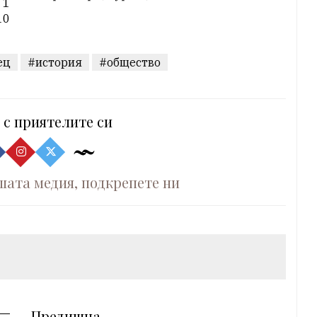
 1
10
ец
#история
#общество
 с приятелите си
шата медия, подкрепете ни
Предишна