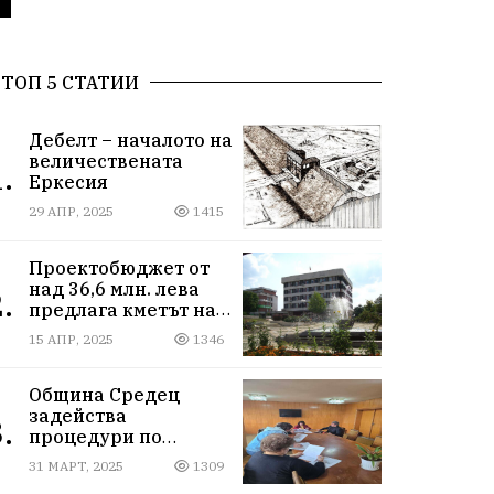
ТОП 5 СТАТИИ
Дебелт – началото на
величествената
.
Еркесия
29 АПР, 2025
1415
Проектобюджет от
над 36,6 млн. лева
.
предлага кметът на
община Средец Иван
15 АПР, 2025
1346
Кичев за 2025
година.
Община Средец
задейства
.
процедури по
използването на
31 МАРТ, 2025
1309
земеделска земя