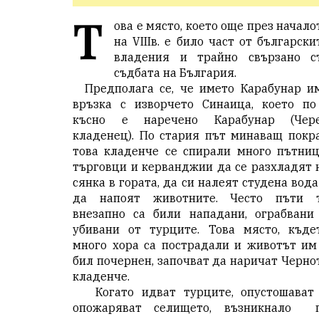
Т
ова е място, което още през начало
на VIIIв. е било част от български
владения и трайно свързано с
съдбата на България.
Предполага се, че името Карабунар и
връзка с изворчето Синаица, което по
късно е наречено Карабунар (Чер
кладенец). По стария път минаващ покр
това кладенче се спирали много пътниц
търговци и керванджии да се разхладят 
сянка в гората, да си налеят студена вода
да напоят животните. Често пъти 
внезапно са били нападани, ограбвани
убивани от турците. Това място, къде
много хора са пострадали и животът им
бил почернен, започват да наричат Черно
кладенче.
Когато идват турците, опустошават
опожаряват селището, възникнало 