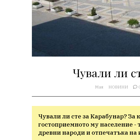
Чували ли с
Мая
НОВИНИ
Чували ли сте за Карабунар? За 
гостоприемното му население - т