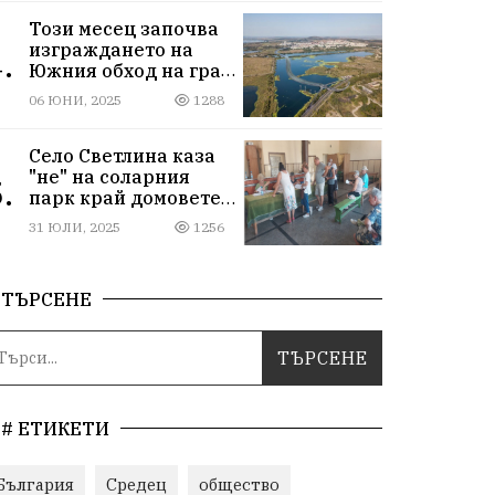
Този месец започва
изграждането на
.
Южния обход на град
Бургас
06 ЮНИ, 2025
1288
Село Светлина каза
"не" на соларния
.
парк край домовете
им
31 ЮЛИ, 2025
1256
ТЪРСЕНЕ
# ЕТИКЕТИ
България
Средец
общество