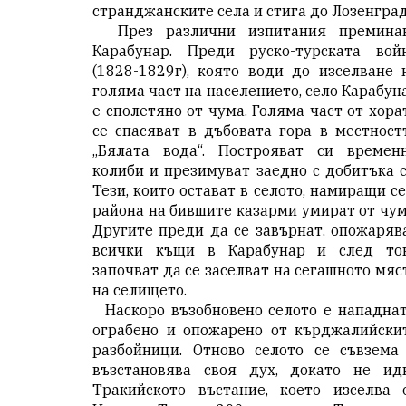
странджанските села и стига до Лозенград
През различни изпитания премина
Карабунар. Преди руско-турската вой
(1828-1829г), която води до изселване 
голяма част на населението, село Карабун
е сполетяно от чума. Голяма част от хора
се спасяват в дъбовата гора в местност
„Бялата вода“. Построяват си времен
колиби и презимуват заедно с добитъка с
Тези, които остават в селото, намиращи се
района на бившите казарми умират от чум
Другите преди да се завърнат, опожаряв
всички къщи в Карабунар и след то
започват да се заселват на сегашното мяс
на селището.
Наскоро възобновено селото е нападнат
ограбено и опожарено от кърджалийски
разбойници. Отново селото се съвзема
възстановява своя дух, докато не ид
Тракийското въстание, което изселва 