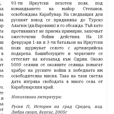
.
93-ти Иркутски пехотен полк, под
ва
командването на майор Степанов,
на
освобождава Карабунар. На следващия ден
на
руският взвод се придвижва до Турско
ар
Алагюн (дн.Варовник) и го обсажда. Тъй като
та
противникът не приема примирие, започват
та
ожесточени бойни действия. На 18
ни
февруари 1-ви и 3-ти батальон на Иркутски
и.
полк щурмуват селото с артилерийска
 в
подкрепа. Башибозуците и черкезите се
а.
оттеглят на югозапад към Одрин. Около
ат
5000 селяни от околните селища помагат
ва
храбро на руските войни в победната им
то
освободителна мисия. Така на тази светла
дата изгрява свободата в много села от
о,
Карабунарския край.
те
Използвана литература:
 и
ва
Русев П, История на град Средец, изд.
от
Либра скорп, Бургас, 2005г