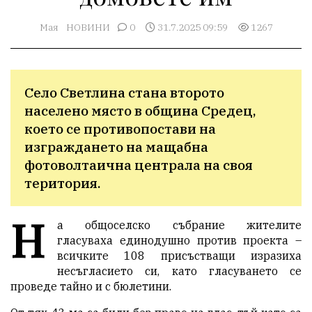
Мая
НОВИНИ
0
31.7.2025 09:59
1267
Село Светлина стана второто 
населено място в община Средец, 
което се противопостави на 
изграждането на мащабна 
фотоволтаична централа на своя 
територия. 
Н
а общоселско събрание жителите
гласуваха единодушно против проекта –
всичките 108 присъстващи изразиха
несъгласието си, като гласуването се
проведе тайно и с бюлетини.