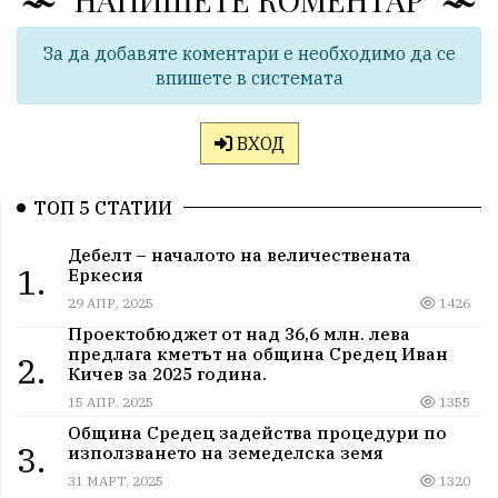
За да добавяте коментари е необходимо да се
впишете в системата
ВХОД
ТОП 5 СТАТИИ
Дебелт – началото на величествената
1.
Еркесия
29 АПР, 2025
1426
Проектобюджет от над 36,6 млн. лева
предлага кметът на община Средец Иван
2.
Кичев за 2025 година.
15 АПР, 2025
1355
Община Средец задейства процедури по
3.
използването на земеделска земя
31 МАРТ, 2025
1320