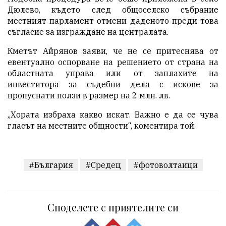
Дюлево, където след общоселско събрание
местният парламент отмени даденото преди това
съгласие за изграждане на централата.
Кметът Айрянов заяви, че не се притеснява от
евентуално оспорване на решението от страна на
областната управа или от заплахите на
инвеститора за съдебни дела с искове за
пропуснати ползи в размер на 2 млн. лв.
„Хората избраха какво искат. Важно е да се чува
гласът на местните общности“, коментира той.
#България
#Средец
#фотоволтаици
Споделете с приятелите си