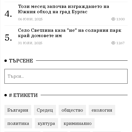
Този месец започва изграждането на
4.
Южния обход на град Бургас
06 ЮНИ, 2025
1300
Село Светлина каза "не" на соларния парк
5.
край домовете им
31 ЮЛИ, 2025
1267
ТЪРСЕНЕ
# ЕТИКЕТИ
България
Средец
общество
екология
политика
култура
криминално