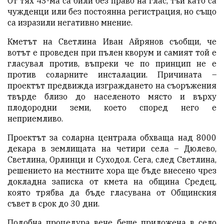
От тях 43-ма са били без право на глас, тъй като са
чужденци или без постоянна регистрация, но също
са изразили негативно мнение.
Кметът на Светлина Иван Айрянов съобщи, че
вотът е проведен при пълен кворум и самият той е
гласувал против, въпреки че по принцип не е
против соларните инсталации. Причината –
проектът предвижда изграждането на съоръжения
твърде близо до населеното място и върху
плодородни земи, което според него е
неприемливо.
Проектът за соларна централа обхваща над 8000
декара в землищата на четири села – Дюлево,
Светлина, Орлинци и Суходол. Сега, след Светлина,
решението на местните хора ще бъде внесено чрез
докладна записка от кмета на община Средец,
която трябва да бъде гласувана от Общинския
съвет в срок до 30 дни.
Подобна процедура вече беше приложена в село