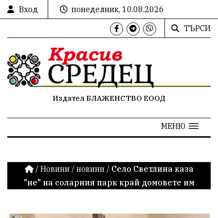
Вход
понеделник, 10.08.2026
ТЪРСИ
Издател БЛАЖЕНСТВО ЕООД
МЕНЮ
/
Новини
/
новини
/
Село Светлина каза
"не" на соларния парк край домовете им