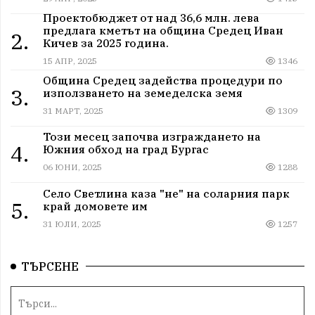
Проектобюджет от над 36,6 млн. лева
предлага кметът на община Средец Иван
2.
Кичев за 2025 година.
15 АПР, 2025
1346
Община Средец задейства процедури по
3.
използването на земеделска земя
31 МАРТ, 2025
1309
Този месец започва изграждането на
4.
Южния обход на град Бургас
06 ЮНИ, 2025
1288
Село Светлина каза "не" на соларния парк
5.
край домовете им
31 ЮЛИ, 2025
1257
ТЪРСЕНЕ