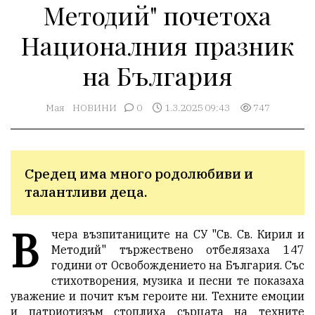
Методий" почетоха
Националния празник
на България
Мая
НОВИНИ
0
1.3.2025 09:43
747
Средец има много родолюбиви и 
талантливи деца.
В
чера възпитаниците на СУ "Св. Св. Кирил и
Методий" тържествено отбелязаха 147
години от Освобождението на България. Със
стихотворения, музика и песни те показаха
уважение и почит към героите ни. Техните емоции
и патриотизъм стоплиха сърцата на техните