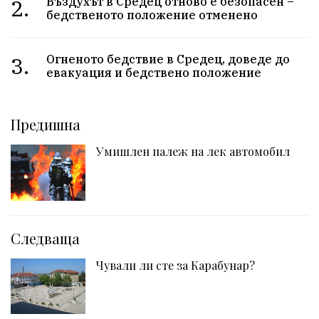
2.
Въздухът в Средец отново е безопасен –
бедственото положение отменено
3.
Огненото бедствие в Средец, доведе до
евакуация и бедствено положение
Предишна
Умишлен палеж на лек автомобил
Следваща
Чували ли сте за Карабунар?