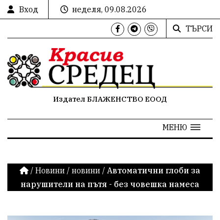
Вход
неделя, 09.08.2026
ТЪРСИ
Издател БЛАЖЕНСТВО ЕООД
МЕНЮ
/
Новини
/
новини
/
Автоматични глоби за
нарушители на пътя - без човешка намеса