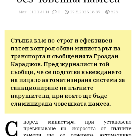
Мая
НОВИНИ
0
27.5.2025 18:37
823
Стъпка към по-строг и ефективен 
пътен контрол обяви министърът на 
транспорта и съобщенията Гроздан 
Караджов. Пред журналисти той 
съобщи, че се подготвя въвеждането 
на изцяло автоматизирана система за 
санкциониране на пътните 
нарушители, при която ще бъде 
елиминирана човешката намеса.
С
поред министъра, при установено
превишаване на скоростта от пътните
камери ще се генерира автоматично