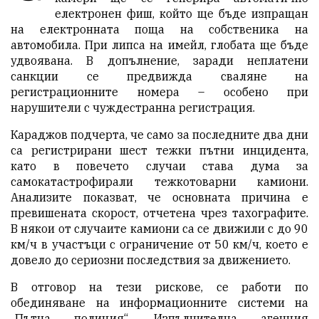
електронен фиш, който ще бъде изпращан
на електронната поща на собственика на
автомобила. При липса на имейл, глобата ще бъде
удвоявана. В допълнение, заради неплатени
санкции се предвижда сваляне на
регистрационните номера – особено при
нарушители с чуждестранна регистрация.
Караджов подчерта, че само за последните два дни
са регистрирани шест тежки пътни инцидента,
като в повечето случаи става дума за
самокатастрофирали тежкотоварни камиони.
Анализите показват, че основната причина е
превишената скорост, отчетена чрез тахографите.
В някои от случаите камиони са се движили с до 90
км/ч в участъци с ограничение от 50 км/ч, което е
довело до сериозни последствия за движението.
В отговор на тези рискове, се работи по
обединяване на информационните системи на
„Пътна полиция“, Изпълнителна агенция