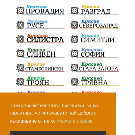
Този уебсайт използва бисквитки, за да
гарантира, че получавате най-доброто
изживяване от него.
Научете повече