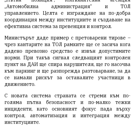
„Автомобилна администрация“ и ТОЛ
управлението. Целта е изграждане на по-добра
координация между институциите и създаване на
ефективна система за превенция и контрол.
Министърът даде пример с претоварени тирове –
чрез кантарите на ТОЛ рамките ще се засича кога
дадено превозно средство е извън допустимите
норми. При такъв сигнал следващият контролен
пункт на ДАИ ще спира нарушителя, ще го насочва
към паркинг и ще разпорежда разтоварване, за да
се намали рискът за останалите участници в
движението.
С новата система страната се стреми към по-
голяма пътна безопасност и по-малко тежки
инциденти, като основният фокус пада върху
контрол, автоматизация и интеграция между
институциите.