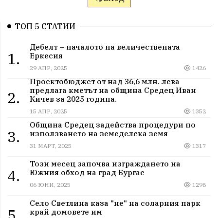
ТОП 5 СТАТИИ
Дебелт – началото на величествената
1.
Еркесия
29 АПР, 2025
1426
Проектобюджет от над 36,6 млн. лева
предлага кметът на община Средец Иван
2.
Кичев за 2025 година.
15 АПР, 2025
1352
Община Средец задейства процедури по
3.
използването на земеделска земя
31 МАРТ, 2025
1317
Този месец започва изграждането на
4.
Южния обход на град Бургас
06 ЮНИ, 2025
1298
Село Светлина каза "не" на соларния парк
5.
край домовете им