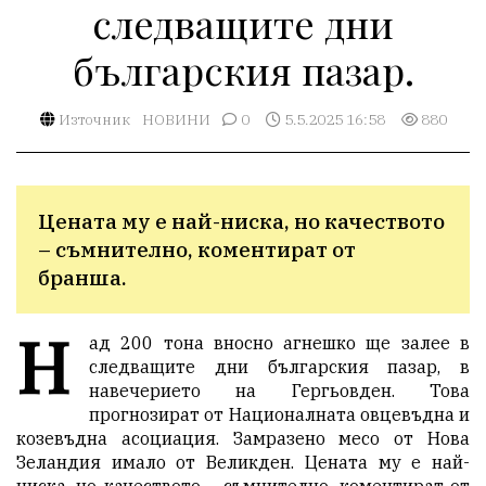
следващите дни
българския пазар.
Източник
НОВИНИ
0
5.5.2025 16:58
880
Цената му е най-ниска, но качеството 
– съмнително, коментират от 
бранша.
Н
ад 200 тона вносно агнешко ще залее в
следващите дни българския пазар, в
навечерието на Гергьовден. Това
прогнозират от Националната овцевъдна и
козевъдна асоциация. Замразено месо от Нова
Зеландия имало от Великден. Цената му е най-