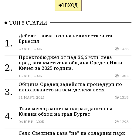
ВХОД
ТОП 5 СТАТИИ
Дебелт – началото на величествената
1.
Еркесия
29 АПР, 2025
1426
Проектобюджет от над 36,6 млн. лева
предлага кметът на община Средец Иван
2.
Кичев за 2025 година.
15 АПР, 2025
1352
Община Средец задейства процедури по
3.
използването на земеделска земя
31 МАРТ, 2025
1318
Този месец започва изграждането на
4.
Южния обход на град Бургас
06 ЮНИ, 2025
1298
Село Светлина каза "не" на соларния парк