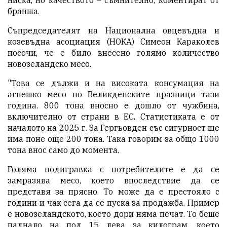
ниска, но качеството – съмнително, коментират от
бранша.
Съпредседателят на Национална овцевъдна и
козевъдна асоциация (НОКА) Симеон Караколев
посочи, че е било внесено голямо количество
новозеландско месо.
"Това се дължи и на високата консумация на
агнешко месо по Великденските празници тази
година. 800 тона вносно е дошло от чужбина,
включително от страни в ЕС. Статистиката е от
началото на 2025 г. За Гергьовден със сигурност ще
има поне още 200 тона. Така говорим за общо 1000
тона внос само до момента.
Голяма подигравка с потребителите е да се
замразява месо, което впоследствие да се
представя за прясно. То може да е престояло с
години и чак сега да се пуска за продажба. Пример
е новозеландското, което дори няма печат. То беше
паднало на под 15 лева за килограм, което