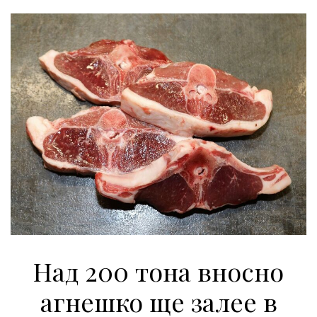
Над 200 тона вносно
агнешко ще залее в