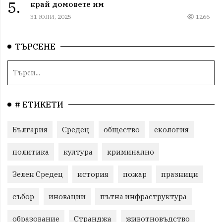
5.
край домовете им
31 ЮЛИ, 2025
1266
ТЪРСЕНЕ
# ЕТИКЕТИ
България
Средец
общество
екология
политика
култура
криминално
Зелен Средец
история
пожар
празници
събор
иновации
пътна инфраструктура
образование
Странджа
животновъдство