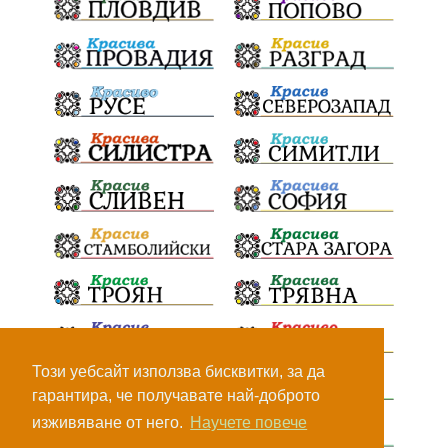
Този уебсайт използва бисквитки, за да
гарантира, че получавате най-доброто
изживяване от него.
Научете повече