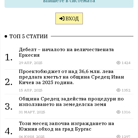
впишете в системата
ВХОД
ТОП 5 СТАТИИ
Дебелт – началото на величествената
1.
Еркесия
29 АПР, 2025
1424
Проектобюджет от над 36,6 млн. лева
предлага кметът на община Средец Иван
2.
Кичев за 2025 година.
15 АПР, 2025
1352
Община Средец задейства процедури по
3.
използването на земеделска земя
31 МАРТ, 2025
1316
Този месец започва изграждането на
4.
Южния обход на град Бургас
06 ЮНИ, 2025
1297