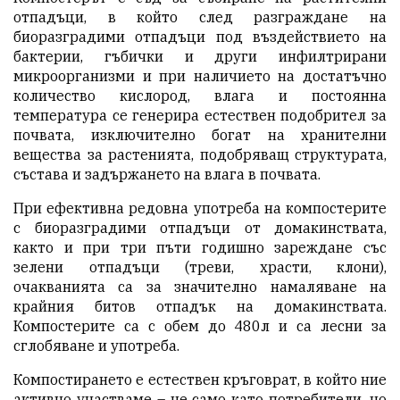
отпадъци, в който след разграждане на
биоразградими отпадъци под въздействието на
бактерии, гъбички и други инфилтрирани
микроорганизми и при наличието на достатъчно
количество кислород, влага и постоянна
температура се генерира естествен подобрител за
почвата, изключително богат на хранителни
вещества за растенията, подобряващ структурата,
състава и задържането на влага в почвата.
При ефективна редовна употреба на компостерите
с биоразградими отпадъци от домакинствата,
както и при три пъти годишно зареждане със
зелени отпадъци (треви, храсти, клони),
очакванията са за значително намаляване на
крайния битов отпадък на домакинствата.
Компостерите са с обем до 480л и са лесни за
сглобяване и употреба.
Компостирането е естествен кръговрат, в който ние
активно участваме – не само като потребители, но