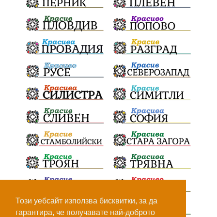
Този уебсайт използва бисквитки, за да
гарантира, че получавате най-доброто