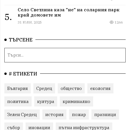
Село Светлина каза "не" на соларния парк
5.
край домовете им
31 ЮЛИ, 2025
1266
ТЪРСЕНЕ
# ЕТИКЕТИ
България
Средец
общество
екология
политика
култура
криминално
Зелен Средец
история
пожар
празници
събор
иновации
пътна инфраструктура