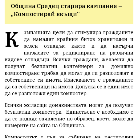
Община Средец старира кампания – 
„Компостирай вкъщи“ 
К
ампанията цели да стимулира гражданите
да намалят крайния битов хранителен и
зелен отпадък, както и да насърчи
нагласите за рециклиране на различни
видове отпадъци. Всички граждани, желаещи да
получат безплатни контейнери за домашно
компостиране трябва да могат да ги разположат в
собствените си имоти. Изискването е гражданите
да са собственици на имота. Допуска се в един имот
да се разположи един компостер.
Всички желаещи домакинствата могат да получат
безплатни компостери. Единствено е необхдимо е
да се подаде заявление по образец, което може да
намерите на сайта на Общината.
Компостерът е съд за събиране на растителни